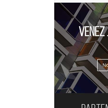
Venez 
No