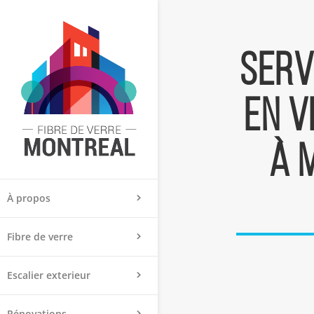
Serv
en v
à 
À propos
Fibre de verre
Escalier exterieur
Rénovations