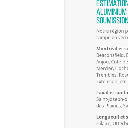
Estimatio
aluminium 
soumission
Notre région p
rampe en verre
Montréal et se
Beaconsfield, 
Anjou, Côte-de
Mercier, Hoche
Trembles. Rosem
Extension, etc.
Laval et sur l
Saint-Joseph-du
des-Plaines, Sa
Longueuil et s
Hilaire, Otter