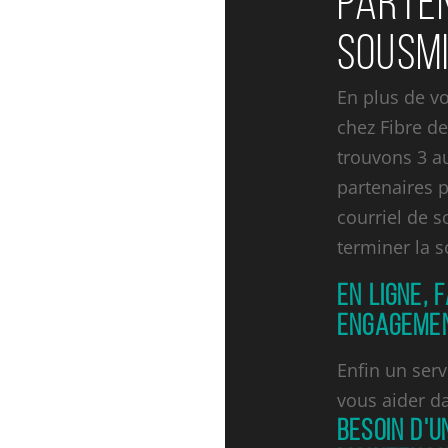
PARTEN
SOUSMI
En plus de v
chez Fibre d
trouvons 3 a
partenaires p
courriel de 
terminer la 
EN LIGNE, 
ENGAGEME
Enfin un serv
vous aider d
BESOIN D'U