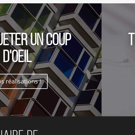
jeter un coup
T
d'oeil
s réalisations !