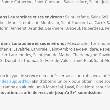
 Sainte-Catherine, Saint-Constant. Saint-Isidore, Sainte-Juli
ans Laurentides et ses environs :
Saint-Jérôme, Saint-Adèle
tier. Mont-Tremblant, Montcalm, Saint-Faustin–Lac-Carré, Sa
Morin, Amherst. Arundel, Barkmere, Brébeuf, Huberdeau, Ivry
 dans Lanaudière et ses environs :
Mascouche, Terrebonne, 
hanie. Lavaltrie, Lanoraie, Saint-Ambroise-de-Kildare, Repen
t-Lin–Laurentides, Saint-Jean-de-Matha, Charlemagne. Rawdo
t Donat, St-Thomas, St-Félix-de-Valois. Saint-Paul, Saint-Al
on le type de service demandé, certains contrats peuvent êt
 dès aujourd’hui
afin d’obtenir un prix pour obtenir une so
t rampe en aluminium à Montréal, Laval, Rive-Nord et sur l
ovation.ca afin de recevoir jusqu’à 3+1 soumissions!​