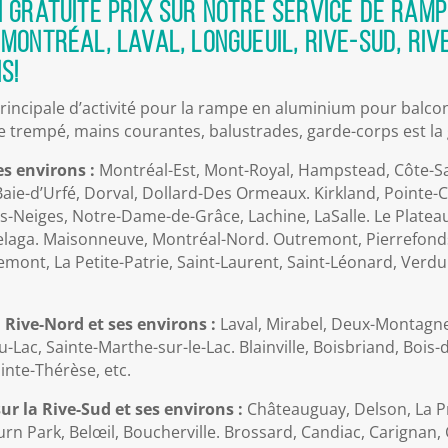
n gratuite prix sur notre service de ram
Montréal, Laval, Longueuil, Rive-Sud, Rive
s!
rincipale d’activité pour la rampe en aluminium pour balcons
 trempé, mains courantes, balustrades, garde-corps est la g
s environs :
Montréal-Est, Mont-Royal, Hampstead, Côte-S
Baie-d’Urfé, Dorval, Dollard-Des Ormeaux. Kirkland, Pointe-Cl
s-Neiges, Notre-Dame-de-Grâce, Lachine, LaSalle. Le Plateau
laga. Maisonneuve, Montréal-Nord. Outremont, Pierrefonds,
ont, La Petite-Patrie, Saint-Laurent, Saint-Léonard, Verdun, 
a Rive-Nord et ses environs :
Laval, Mirabel, Deux-Montagne
-Lac, Sainte-Marthe-sur-le-Lac. Blainville, Boisbriand, Bois-
inte-Thérèse, etc.
ur la Rive-Sud et ses environs :
Châteauguay, Delson, La Pr
burn Park, Belœil, Boucherville. Brossard, Candiac, Carignan,