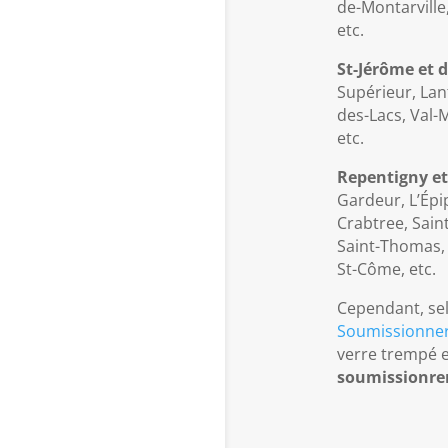
de-Montarville,
etc.
St-Jérôme et d
Supérieur, Lan
des-Lacs, Val-
etc.
Repentigny et
Gardeur, L’Épip
Crabtree, Sain
Saint-Thomas, S
St-Côme, etc.
Cependant, sel
Soumissionner
verre trempé e
soumissionren